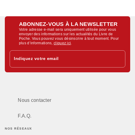
ABONNEZ-VOUS À LA NEWSLETTER
Votre adresse e-mail sera uniquement utilisée pour vous
envoyer des informations sur les actualités du Livre de
Poche. Vous pouvez vous désinscrire à tout moment. Pour
plus d’informations,
cliquez ici
.
Indiquez votre email
Nous contacter
F.A.Q.
NOS RÉSEAUX