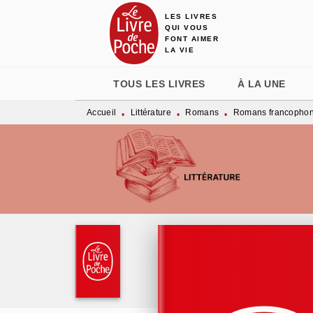
LES LIVRES
MENU
RECHERCHE
CONTENU
QUI VOUS
FONT AIMER
LA VIE
TOUS LES LIVRES
À LA UNE
Accueil
Littérature
Romans
Romans francopho
•
•
•