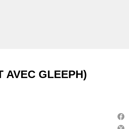
T AVEC GLEEPH)
P