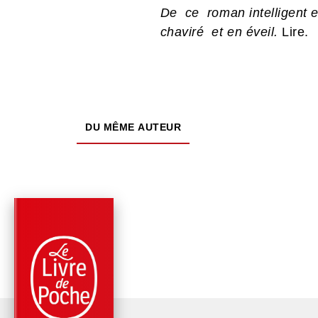
De ce roman intelligent et
chaviré et en éveil.
Lire.
DU MÊME AUTEUR
RÉCOMPENSÉ
PARUTION : 01/02/2023
576 PAGES
ROMANS
LA PLUS SECRÈTE
MÉMOIRE DES