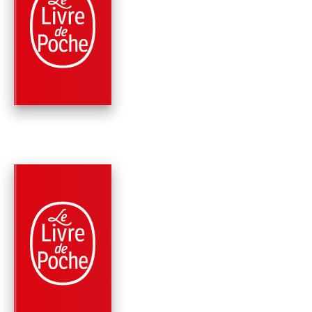
PARUTION : 12/03/2025
168 PAGES
SCIENCE-FICTION
DEMAIN SERA BEAU
PARUTION : 04/10/2023
320 PAGES
PHILOSOPHIE
HANNAH ARENDT