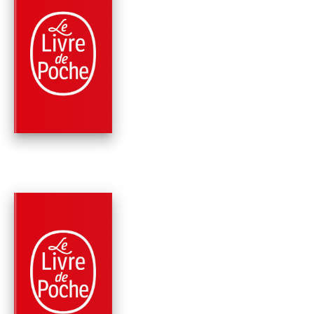
PARUTION : 04/10/2023
256 PAGES
PHILOSOPHIE
L'AMITIÉ
PARUTION : 12/05/2021
192 PAGES
NOUVELLES
OBJECTIF TERRE