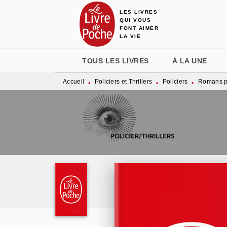
LES LIVRES
MENU
RECHERCHE
CONTENU
QUI VOUS
FONT AIMER
LA VIE
TOUS LES LIVRES
À LA UNE
Accueil
Policiers et Thrillers
Policiers
Romans po
•
•
•