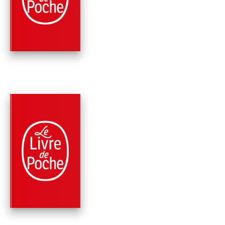
SOUS LE SOLEIL
Agatha Christie
PARUTION : 08/01/2025
320 PAGES
ROMANS
UNE IDYLLE FATALE
Agatha Christie