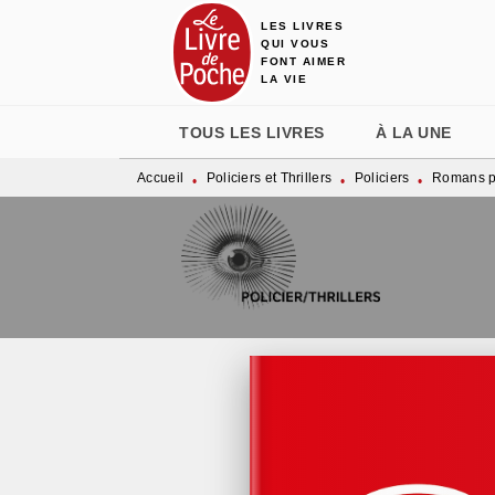
LES LIVRES
MENU
RECHERCHE
CONTENU
QUI VOUS
FONT AIMER
LA VIE
TOUS LES LIVRES
À LA UNE
Accueil
Policiers et Thrillers
Policiers
Romans po
•
•
•