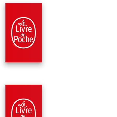
PARUTION : 11/06/2025
256 PAGES
ROMANS
100 JEUX ET ÉNIGM
AGATHA CHRISTIE
OFFICIEL
Agatha Christie
PARUTION : 04/06/2025
320 PAGES
ROMANS