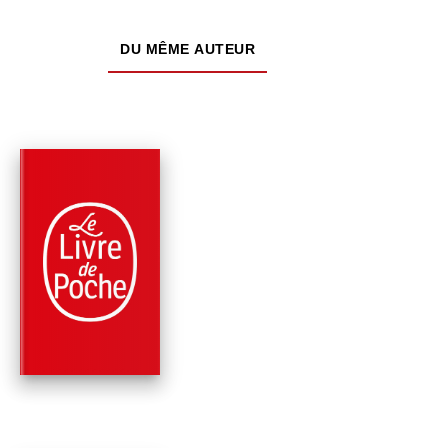
DU MÊME AUTEUR
PARUTION : 11/02/2026
288 PAGES
ROMANS
EFFROYABLE
PRINTEMPS
Agatha Christie