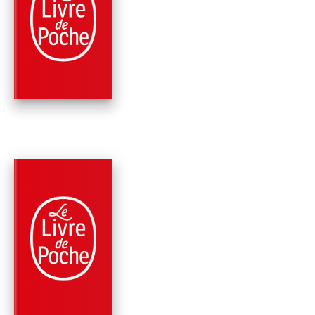
MEURTRE AU
CHAMPAGNE
(NOUVELLE
TRADUCTION RÉ…
Agatha Christie
PARUTION : 02/11/2016
160 PAGES
POLICIERS
LES PETITES
CELLULES GRISES
Agatha Christie