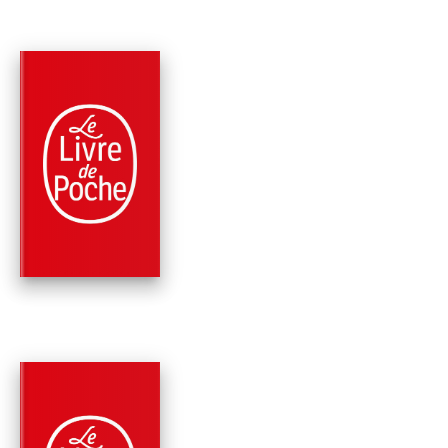
PARUTION : 02/11/2023
480 PAGES
ROMANS
SOUS LA GLACE
Agatha Christie
PARUTION : 07/07/2021
256 PAGES
POLICIERS