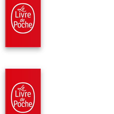
PARUTION : 18/11/2020
448 PAGES
FANTASY
LES GUERRIERS DU
VALHALLA
Robert E. Howard
PARUTION : 18/11/2020
480 PAGES
FANTASY
LES ROIS DE LA NUI
Robert E. Howard