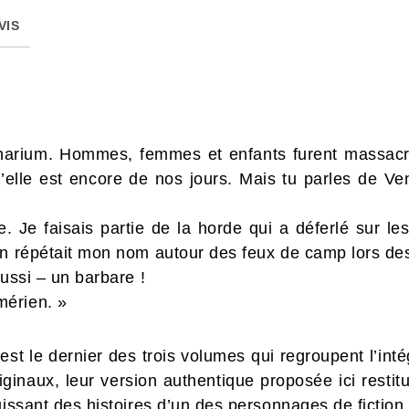
VIS
arium. Hommes, femmes et enfants furent massacré
’elle est encore de nos jours. Mais tu parles de Ven
e. Je faisais partie de la horde qui a déferlé sur l
on répétait mon nom autour des feux de camp lors des
aussi – un barbare !
érien. »
est le dernier des trois volumes qui regroupent l’inté
iginaux, leur version authentique proposée ici resti
uissant des histoires d’un des personnages de fictio