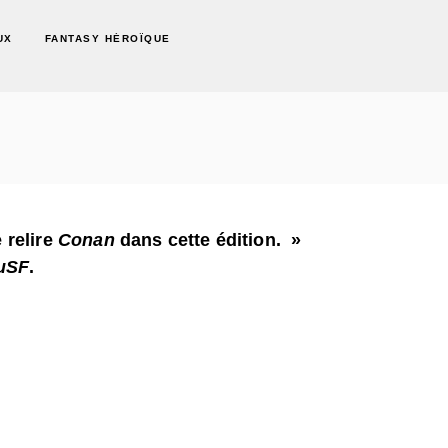
UX
FANTASY HÉROÏQUE
e relire
Conan
dans cette édition. »
uSF
.