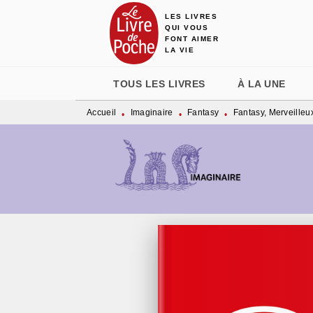
LES LIVRES
MENU
RECHERCHE
CONTENU
QUI VOUS
FONT AIMER
LA VIE
TOUS LES LIVRES
À LA UNE
Accueil
Imaginaire
Fantasy
Fantasy, Merveilleu
•
•
•