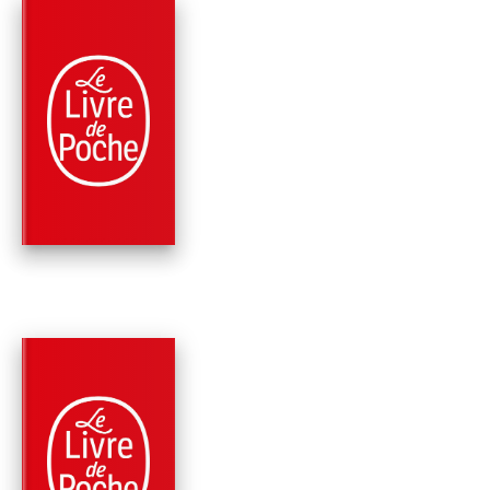
PARUTION : 24/06/2020
768 PAGES
FANTASY
LE SEIGNEUR DE
SAMARCANDE
Robert E. Howard
PARUTION : 18/11/2020
448 PAGES
FANTASY
LES GUERRIERS DU