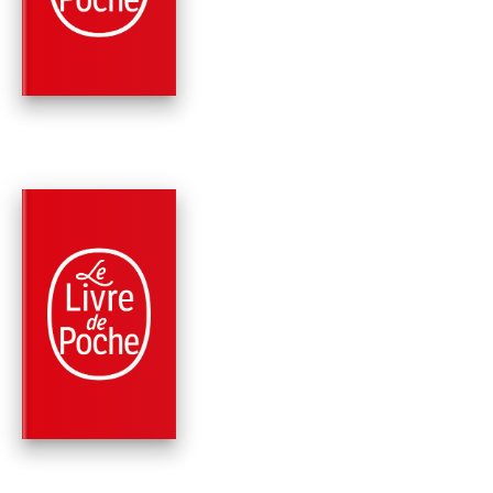
VALHALLA
Robert E. Howard
PARUTION : 18/11/2020
480 PAGES
FANTASY
LES ROIS DE LA NUI
Robert E. Howard