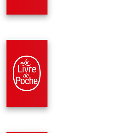
PARUTION : 08/07/2020
576 PAGES
FANTASY
LE ROYAUME DES
CHIMÈRES
Robert E. Howard