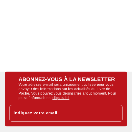
ABONNEZ-VOUS À LA NEWSLETTER
Votre adresse e-mail sera uniquement utilisée pour vous
envoyer des informations sur les actualités du Livre de
Poche. Vous pouvez vous désinscrire à tout moment. Pour
plus d’informations,
cliquez ici
.
Indiquez votre email