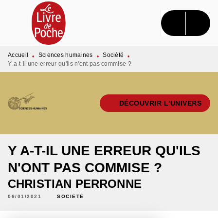
MENU
RECHERCHE
CONTENU
PIED DE PAGE
Accueil
Sciences humaines
Société
•
•
•
Y a-t-il une erreur qu'ils n'ont pas commise ?
DÉCOUVRIR L'UNIVERS
Y A-T-IL UNE ERREUR QU'ILS
N'ONT PAS COMMISE ?
CHRISTIAN PERRONNE
06/01/2021
SOCIÉTÉ