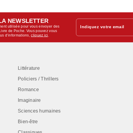
LA NEWSLETTER
ent utilisée pour vous envoyer des
Indiquez votre email
u Livre de Poche. Vous pouvez vous
lus d’informations,
cliquez ici
.
Littérature
Policiers / Thrillers
Romance
Imaginaire
Sciences humaines
Bien-être
Classiques