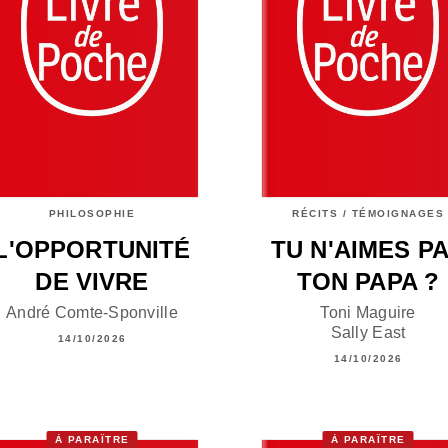
PHILOSOPHIE
RÉCITS / TÉMOIGNAGES
L'OPPORTUNITÉ
TU N'AIMES P
DE VIVRE
TON PAPA ?
André Comte-Sponville
Toni Maguire
Sally East
14/10/2026
14/10/2026
À PARAÎTRE
À PARAÎTRE