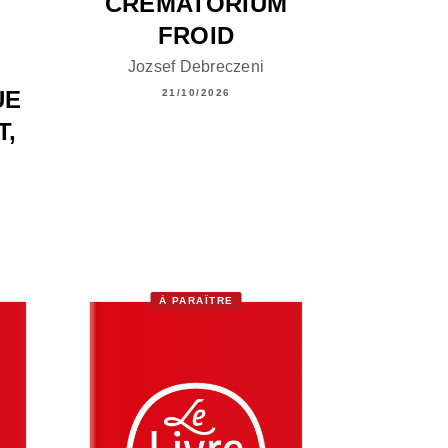
CRÉMATORIUM
FROID
Jozsef Debreczeni
UE
21/10/2026
T,
À PARAÎTRE