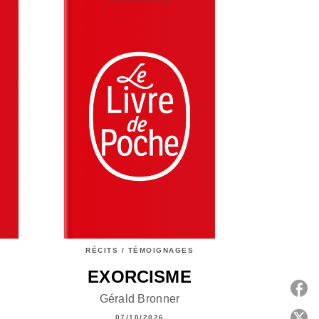
RÉCITS / TÉMOIGNAGES
EXORCISME
Gérald Bronner
P
07/10/2026