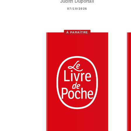
Judith Duportail
07/10/2026
À PARAÎTRE