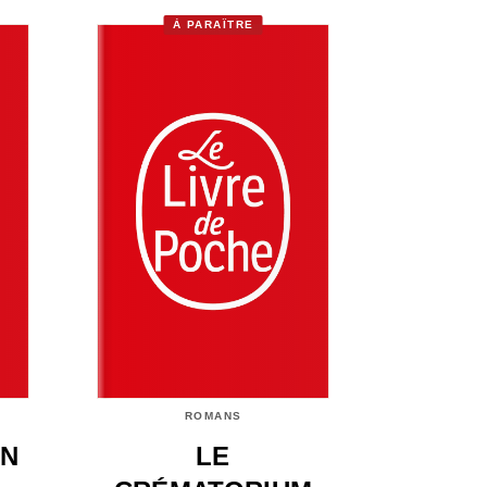
À PARAÎTRE
ROMANS
ON
LE