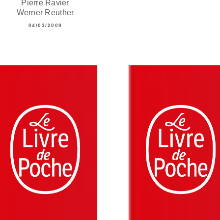
Pierre Ravier
Werner Reuther
04/03/2009