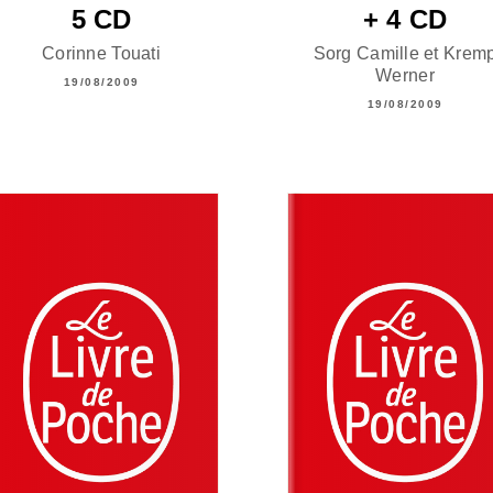
5 CD
+ 4 CD
Corinne Touati
Sorg Camille et Krem
Werner
19/08/2009
19/08/2009