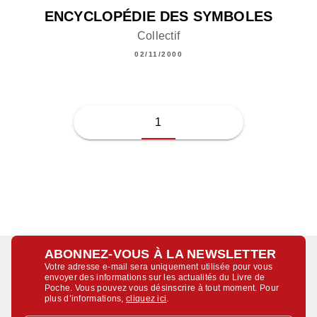
ENCYCLOPÉDIE DES SYMBOLES
Collectif
02/11/2000
1
ABONNEZ-VOUS À LA NEWSLETTER
Votre adresse e-mail sera uniquement utilisée pour vous
envoyer des informations sur les actualités du Livre de
Poche. Vous pouvez vous désinscrire à tout moment. Pour
plus d’informations,
cliquez ici
.