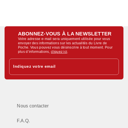
ABONNEZ-VOUS À LA NEWSLETTER
Votre adresse e-mail sera uniquement utilisée pour vous
envoyer des informations sur les actualités du Livre de
Poche. Vous pouvez vous désinscrire à tout moment. Pour
plus d’informations,
cliquez ici
.
Indiquez votre email
Nous contacter
F.A.Q.