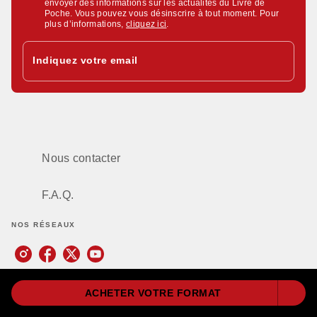
envoyer des informations sur les actualités du Livre de
Poche. Vous pouvez vous désinscrire à tout moment. Pour
plus d’informations,
cliquez ici
.
Indiquez votre email
Nous contacter
F.A.Q.
NOS RÉSEAUX
ACHETER VOTRE FORMAT
Littérature