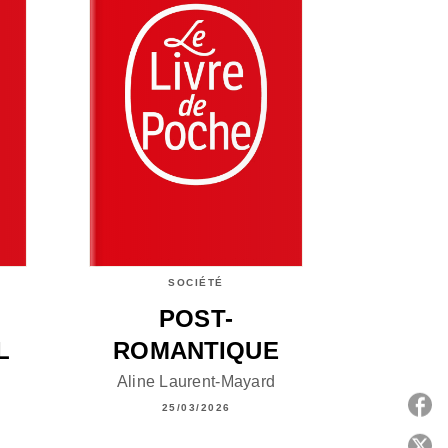
SOCIÉTÉ
POST-
L
ROMANTIQUE
Aline Laurent-Mayard
25/03/2026
P