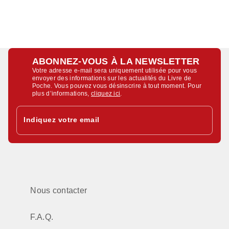
ABONNEZ-VOUS À LA NEWSLETTER
Votre adresse e-mail sera uniquement utilisée pour vous
envoyer des informations sur les actualités du Livre de
Poche. Vous pouvez vous désinscrire à tout moment. Pour
plus d’informations,
cliquez ici
.
Indiquez votre email
Nous contacter
F.A.Q.