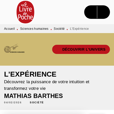
MENU
RECHERCHE
CONTENU
PIED DE PAGE
Accueil
Sciences humaines
Société
L'Expérience
•
•
•
DÉCOUVRIR L'UNIVERS
L'EXPÉRIENCE
Découvrez la puissance de votre intuition et
transformez votre vie
MATHIAS BARTHES
04/02/2026
SOCIÉTÉ