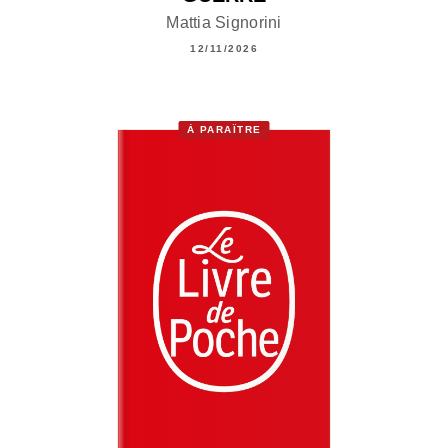
Mattia Signorini
12/11/2026
À PARAÎTRE