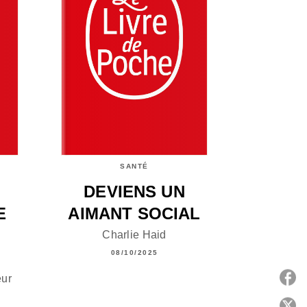
SANTÉ
DEVIENS UN
E
AIMANT SOCIAL
Charlie Haid
08/10/2025
eur
P