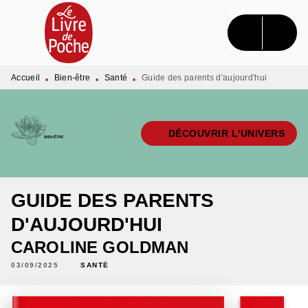
MENU
RECHERCHE
CONTENU
PIED DE PAGE
Accueil
Bien-être
Santé
Guide des parents d'aujourd'hui
•
•
•
DÉCOUVRIR L'UNIVERS
GUIDE DES PARENTS
D'AUJOURD'HUI
CAROLINE GOLDMAN
03/09/2025
SANTÉ