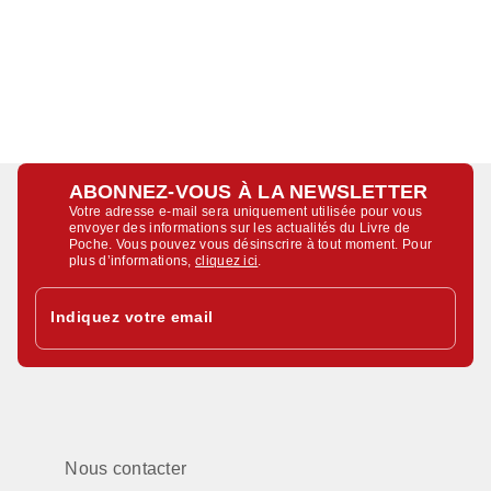
ABONNEZ-VOUS À LA NEWSLETTER
Votre adresse e-mail sera uniquement utilisée pour vous
envoyer des informations sur les actualités du Livre de
Poche. Vous pouvez vous désinscrire à tout moment. Pour
plus d’informations,
cliquez ici
.
Indiquez votre email
Nous contacter