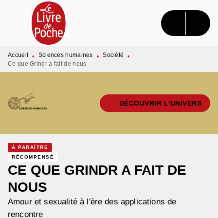
MENU
RECHERCHE
CONTENU
PIED DE PAGE
Accueil
Sciences humaines
Société
•
•
•
Ce que Grindr a fait de nous
DÉCOUVRIR L'UNIVERS
À PARAÎTRE
RÉCOMPENSÉ
CE QUE GRINDR A FAIT DE
NOUS
Amour et sexualité à l'ère des applications de
rencontre