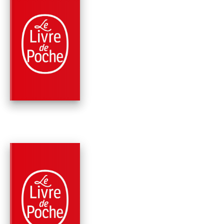
PARUTION : 11/06/1997
288 PAGES
MÉTHODE DE LANGUES
AMÉLIOREZ VOTRE
ANGLAIS
Jennifer Vince
Claude Caillate
PARUTION : 19/08/2009
256 PAGES
MÉTHODE DE LANGUES
COFFRET ANGLAIS
PERFECTIONNEMEN
LIVRE + 3 CD