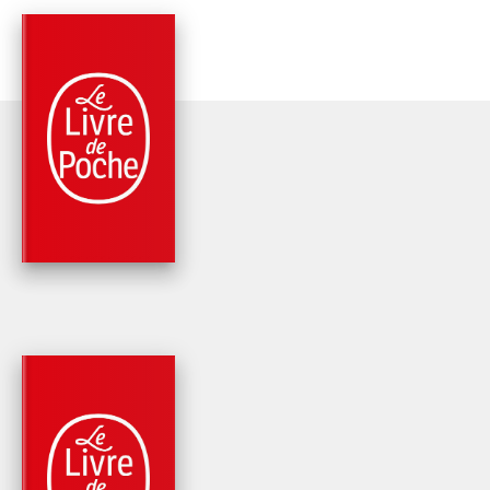
PARUTION : 11/06/1997
288 PAGES
MÉTHODE DE LANGUES
AMÉLIOREZ VOTRE
ANGLAIS
Jennifer Vince
Claude Caillate
PARUTION : 19/08/2009
256 PAGES
MÉTHODE DE LANGUES
COFFRET ANGLAIS