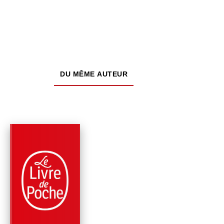
DU MÊME AUTEUR
PARUTION : 19/08/2009
256 PAGES
MÉTHODE DE LANGUES
COFFRET ANGLAIS
PERFECTIONNEMEN
LIVRE + 3 CD
Judith Ward