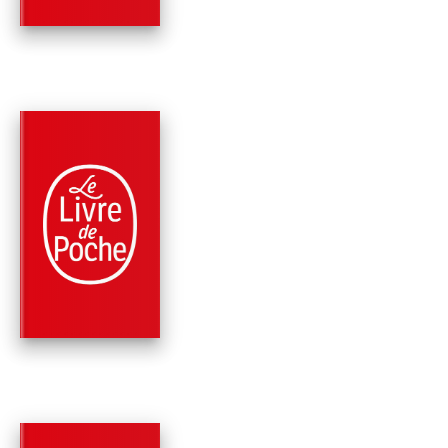
Claude Caillate
PARUTION : 24/10/2007
512 PAGES
MÉTHODE DE LANGUES
ANGLAIS - DÉBUTA
Pierre Gallego
Judith Ward