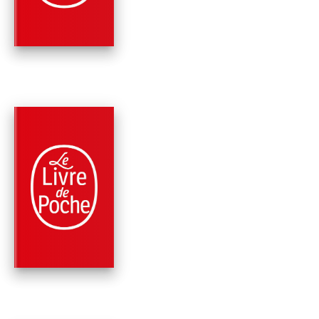
Judith Ward
Claude Caillate
PARUTION : 24/10/2007
512 PAGES
MÉTHODE DE LANGUES
ANGLAIS - DÉBUTA
Pierre Gallego
Judith Ward