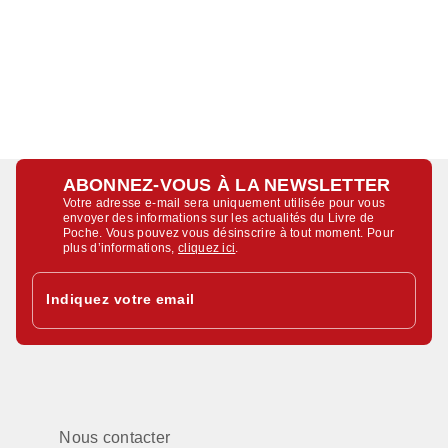
ABONNEZ-VOUS À LA NEWSLETTER
Votre adresse e-mail sera uniquement utilisée pour vous
envoyer des informations sur les actualités du Livre de
Poche. Vous pouvez vous désinscrire à tout moment. Pour
plus d’informations,
cliquez ici
.
Indiquez votre email
Nous contacter