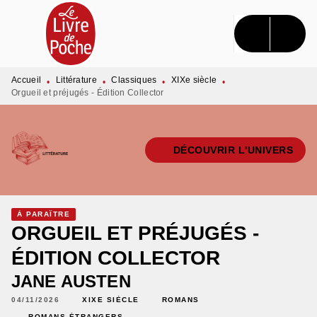
MENU
RECHERCHE
CONTENU
PIED DE PAGE
Accueil
Littérature
Classiques
XIXe siècle
•
•
•
•
Orgueil et préjugés - Édition Collector
DÉCOUVRIR L'UNIVERS
À PARAÎTRE
ORGUEIL ET PRÉJUGÉS -
ÉDITION COLLECTOR
JANE AUSTEN
04/11/2026
XIXE SIÈCLE
ROMANS
ROMANS ÉTRANGERS