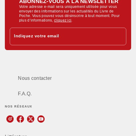
ABONNEZ-VOUS À LA NEWSLETTER
Votre adresse e-mail sera uniquement utilisée pour vous
envoyer des informations sur les actualités du Livre de
Poche. Vous pouvez vous désinscrire à tout moment. Pour
plus d’informations,
cliquez ici
.
Indiquez votre email
Nous contacter
F.A.Q.
NOS RÉSEAUX