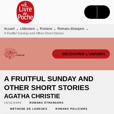
MENU
RECHERCHE
CONTENU
PIED DE PAGE
Accueil
Littérature
Romans
Romans étrangers
•
•
•
•
A Fruitful Sunday and Other Short Stories
DÉCOUVRIR L'UNIVERS
A FRUITFUL SUNDAY AND
OTHER SHORT STORIES
AGATHA CHRISTIE
15/11/2006
ROMANS ÉTRANGERS
MÉTHODE DE LANGUES
ROMANS POLICIERS