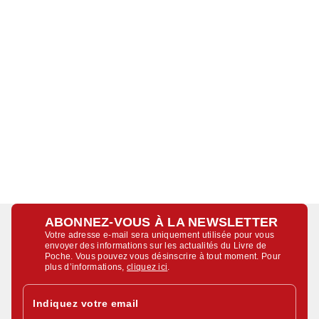
ABONNEZ-VOUS À LA NEWSLETTER
Votre adresse e-mail sera uniquement utilisée pour vous
envoyer des informations sur les actualités du Livre de
Poche. Vous pouvez vous désinscrire à tout moment. Pour
plus d’informations,
cliquez ici
.
Indiquez votre email