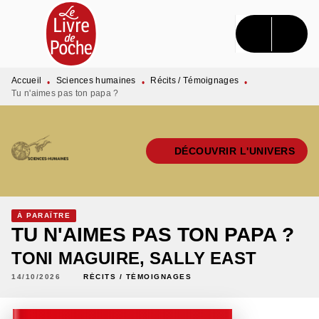
MENU
RECHERCHE
CONTENU
PIED DE PAGE
Accueil
Sciences humaines
Récits / Témoignages
•
•
•
Tu n'aimes pas ton papa ?
DÉCOUVRIR L'UNIVERS
À PARAÎTRE
TU N'AIMES PAS TON PAPA ?
TONI MAGUIRE
,
SALLY EAST
14/10/2026
RÉCITS / TÉMOIGNAGES