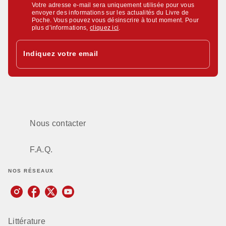
Votre adresse e-mail sera uniquement utilisée pour vous
envoyer des informations sur les actualités du Livre de
Poche. Vous pouvez vous désinscrire à tout moment. Pour
plus d’informations,
cliquez ici
.
Indiquez votre email
Nous contacter
F.A.Q.
NOS RÉSEAUX
Littérature