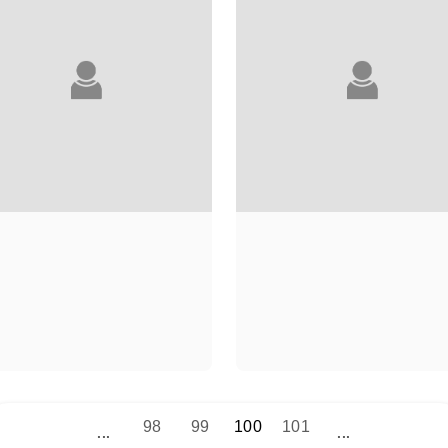
JEAN-MARC
PHILIPPE LANÇO
98
99
100
101
LANTERI
...
...