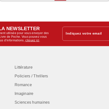
LA NEWSLETTER
ent utilisée pour vous envoyer des
Indiquez votre email
u Livre de Poche. Vous pouvez vous
lus d’informations,
cliquez ici
.
Littérature
Policiers / Thrillers
Romance
Imaginaire
Sciences humaines