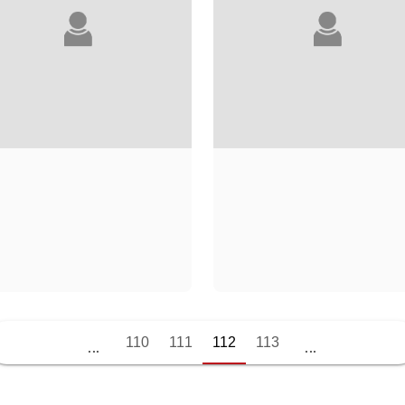
ANDREA
DIDIER MARCOTT
110
111
112
113
MARCOLONGO
...
...