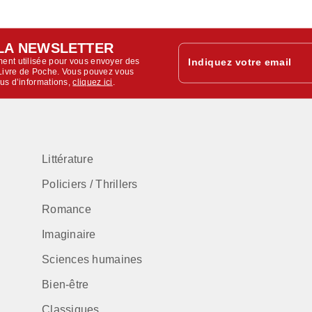
LA NEWSLETTER
ent utilisée pour vous envoyer des
Indiquez votre email
u Livre de Poche. Vous pouvez vous
lus d’informations,
cliquez ici
.
Littérature
Policiers / Thrillers
Romance
Imaginaire
Sciences humaines
Bien-être
Classiques