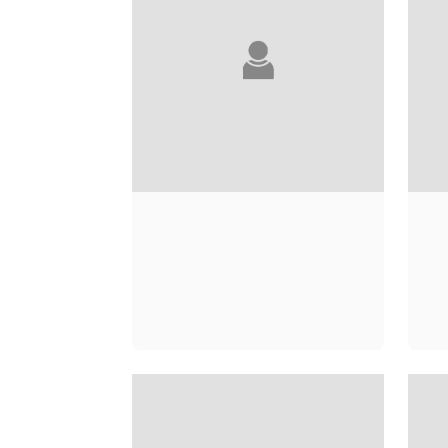
FISTON MWANZA
MUJILA