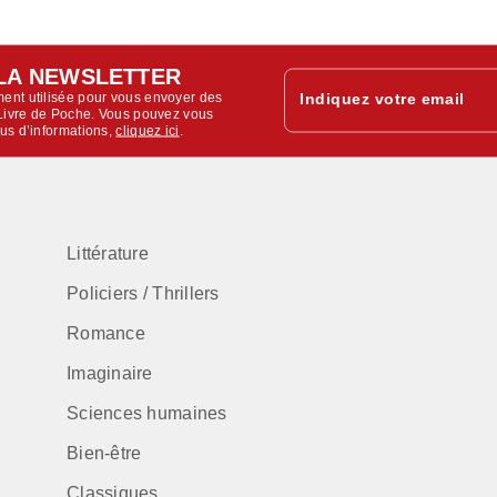
LA NEWSLETTER
ent utilisée pour vous envoyer des
Indiquez votre email
u Livre de Poche. Vous pouvez vous
lus d’informations,
cliquez ici
.
Littérature
Policiers / Thrillers
Romance
Imaginaire
Sciences humaines
Bien-être
Classiques