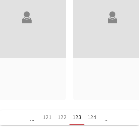
SOPHIE MÉNARD
PIERRE MÉNÈS
121
122
123
124
...
...