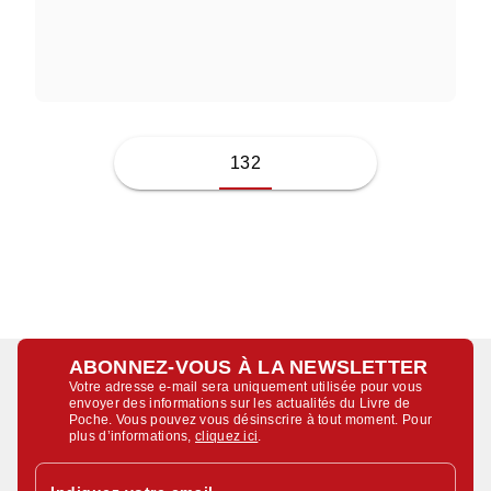
NATHALIE PERONNY
132
ABONNEZ-VOUS À LA NEWSLETTER
Votre adresse e-mail sera uniquement utilisée pour vous
envoyer des informations sur les actualités du Livre de
Poche. Vous pouvez vous désinscrire à tout moment. Pour
plus d’informations,
cliquez ici
.