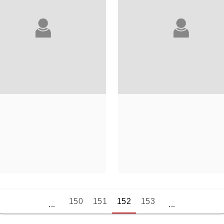
CÉDRIC SAPIN-
ANDRZEJ
150
151
152
153
DEFOUR
SAPKOWSKI
...
...