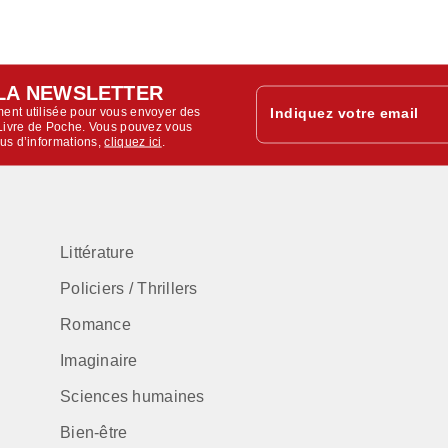
LA NEWSLETTER
ent utilisée pour vous envoyer des
Indiquez votre email
u Livre de Poche. Vous pouvez vous
lus d’informations,
cliquez ici
.
Littérature
Policiers / Thrillers
Romance
Imaginaire
Sciences humaines
Bien-être