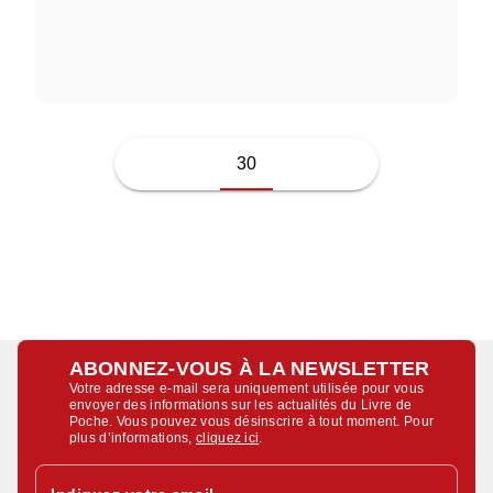
GIACOMO CASANOVA
30
ABONNEZ-VOUS À LA NEWSLETTER
Votre adresse e-mail sera uniquement utilisée pour vous
envoyer des informations sur les actualités du Livre de
Poche. Vous pouvez vous désinscrire à tout moment. Pour
plus d’informations,
cliquez ici
.