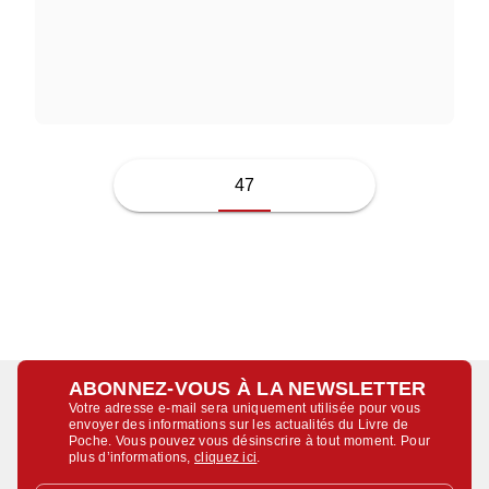
PIERRE DE MARIVAUX
47
ABONNEZ-VOUS À LA NEWSLETTER
Votre adresse e-mail sera uniquement utilisée pour vous
envoyer des informations sur les actualités du Livre de
Poche. Vous pouvez vous désinscrire à tout moment. Pour
plus d’informations,
cliquez ici
.