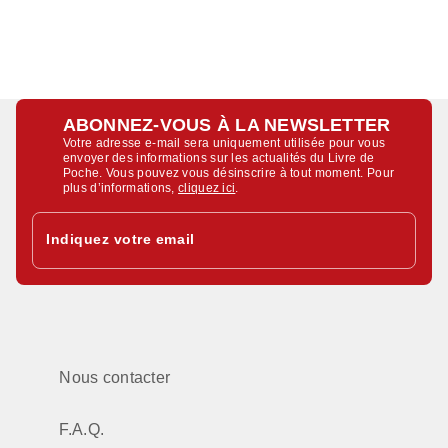
ABONNEZ-VOUS À LA NEWSLETTER
Votre adresse e-mail sera uniquement utilisée pour vous
envoyer des informations sur les actualités du Livre de
Poche. Vous pouvez vous désinscrire à tout moment. Pour
plus d’informations,
cliquez ici
.
Indiquez votre email
Nous contacter
F.A.Q.