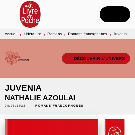
MENU
RECHERCHE
CONTENU
PIED DE PAGE
Accueil
Littérature
Romans
Romans francophones
Juvenia
•
•
•
•
DÉCOUVRIR L'UNIVERS
JUVENIA
NATHALIE AZOULAI
08/06/2022
ROMANS FRANCOPHONES