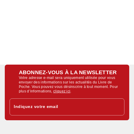
ABONNEZ-VOUS À LA NEWSLETTER
Votre adresse e-mail sera uniquement utilisée pour vous
envoyer des informations sur les actualités du Livre de
Poche. Vous pouvez vous désinscrire à tout moment. Pour
plus d’informations,
cliquez ici
.
Indiquez votre email