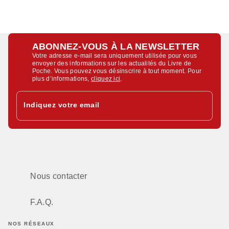
ABONNEZ-VOUS À LA NEWSLETTER
Votre adresse e-mail sera uniquement utilisée pour vous
envoyer des informations sur les actualités du Livre de
Poche. Vous pouvez vous désinscrire à tout moment. Pour
plus d’informations,
cliquez ici
.
Indiquez votre email
Nous contacter
F.A.Q.
NOS RÉSEAUX