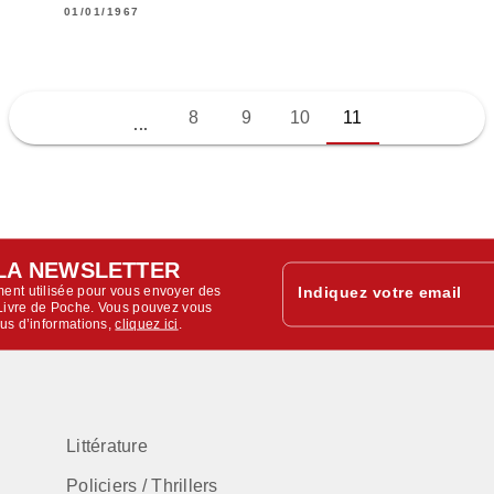
01/01/1967
8
9
10
11
...
LA NEWSLETTER
ent utilisée pour vous envoyer des
Indiquez votre email
u Livre de Poche. Vous pouvez vous
lus d’informations,
cliquez ici
.
Littérature
Policiers / Thrillers