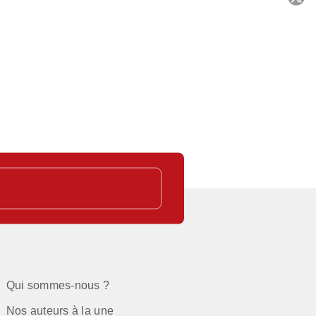
C
Qui sommes-nous ?
Nos auteurs à la une