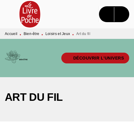
MENU
RECHERCHE
CONTENU
PIED DE PAGE
Accueil
Bien-être
Loisirs et Jeux
Art du fil
•
•
•
DÉCOUVRIR L'UNIVERS
ART DU FIL