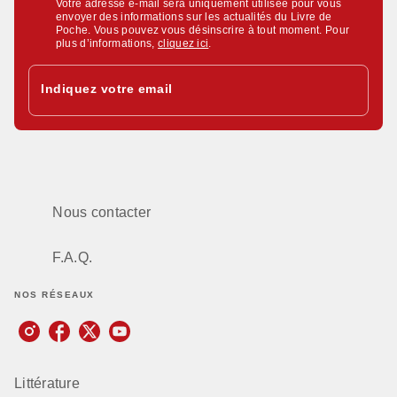
Votre adresse e-mail sera uniquement utilisée pour vous
envoyer des informations sur les actualités du Livre de
Poche. Vous pouvez vous désinscrire à tout moment. Pour
plus d’informations,
cliquez ici
.
Indiquez votre email
Nous contacter
F.A.Q.
NOS RÉSEAUX
Littérature