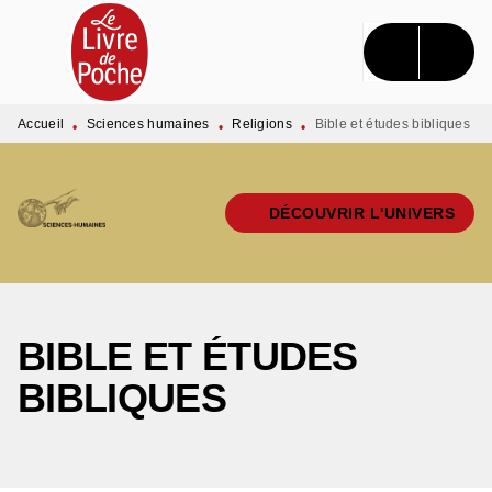
MENU
RECHERCHE
CONTENU
PIED DE PAGE
Accueil
Sciences humaines
Religions
Bible et études bibliques
•
•
•
DÉCOUVRIR L'UNIVERS
BIBLE ET ÉTUDES
BIBLIQUES