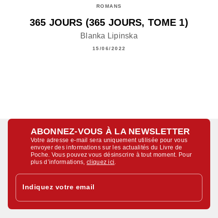
ROMANS
365 JOURS (365 JOURS, TOME 1)
Blanka Lipinska
15/06/2022
ABONNEZ-VOUS À LA NEWSLETTER
Votre adresse e-mail sera uniquement utilisée pour vous
envoyer des informations sur les actualités du Livre de
Poche. Vous pouvez vous désinscrire à tout moment. Pour
plus d’informations,
cliquez ici
.
Indiquez votre email