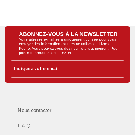
ABONNEZ-VOUS À LA NEWSLETTER
Votre adresse e-mail sera uniquement utilisée pour vous
envoyer des informations sur les actualités du Livre de
Poche. Vous pouvez vous désinscrire à tout moment. Pour
plus d’informations,
cliquez ici
.
Indiquez votre email
Nous contacter
F.A.Q.