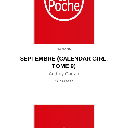
ROMANS
SEPTEMBRE (CALENDAR GIRL,
TOME 9)
Audrey Carlan
29/08/2018