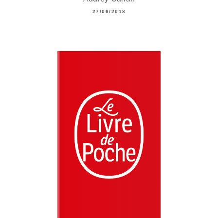
27/06/2018