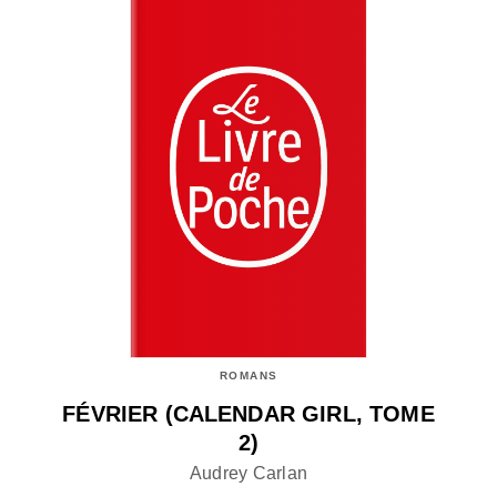
ROMANS
FÉVRIER (CALENDAR GIRL, TOME
2)
Audrey Carlan