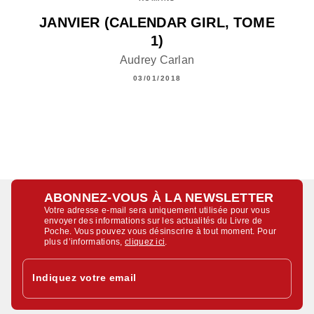
JANVIER (CALENDAR GIRL, TOME
1)
Audrey Carlan
03/01/2018
ABONNEZ-VOUS À LA NEWSLETTER
Votre adresse e-mail sera uniquement utilisée pour vous
envoyer des informations sur les actualités du Livre de
Poche. Vous pouvez vous désinscrire à tout moment. Pour
plus d’informations,
cliquez ici
.
Indiquez votre email