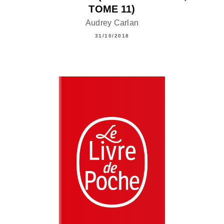
TOME 11)
Audrey Carlan
31/10/2018