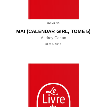
ROMANS
MAI (CALENDAR GIRL, TOME 5)
Audrey Carlan
02/05/2018