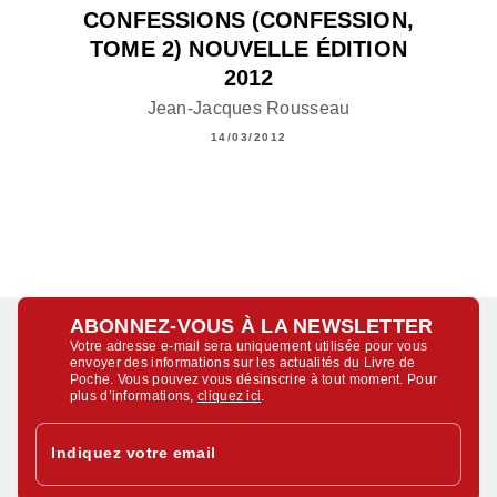
CONFESSIONS (CONFESSION,
TOME 2) NOUVELLE ÉDITION
2012
Jean-Jacques Rousseau
14/03/2012
ABONNEZ-VOUS À LA NEWSLETTER
Votre adresse e-mail sera uniquement utilisée pour vous
envoyer des informations sur les actualités du Livre de
Poche. Vous pouvez vous désinscrire à tout moment. Pour
plus d’informations,
cliquez ici
.
Indiquez votre email