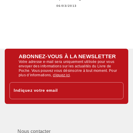
06/03/2013
ABONNEZ-VOUS À LA NEWSLETTER
Votre adresse e-mail sera uniquement utilisée pour vous
envoyer des informations sur les actualités du Livre de
Poche. Vous pouvez vous désinscrire à tout moment. Pour
plus d’informations,
cliquez ici
.
Indiquez votre email
Nous contacter