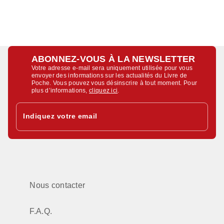
ABONNEZ-VOUS À LA NEWSLETTER
Votre adresse e-mail sera uniquement utilisée pour vous
envoyer des informations sur les actualités du Livre de
Poche. Vous pouvez vous désinscrire à tout moment. Pour
plus d’informations,
cliquez ici
.
Indiquez votre email
Nous contacter
F.A.Q.