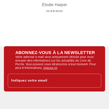
Elodie Harper
31/05/2023
ABONNEZ-VOUS À LA NEWSLETTER
Votre adresse e-mail sera uniquement utilisée pour vous
envoyer des informations sur les actualités du Livre de
Poche. Vous pouvez vous désinscrire à tout moment. Pour
plus d’informations,
cliquez ici
.
Indiquez votre email