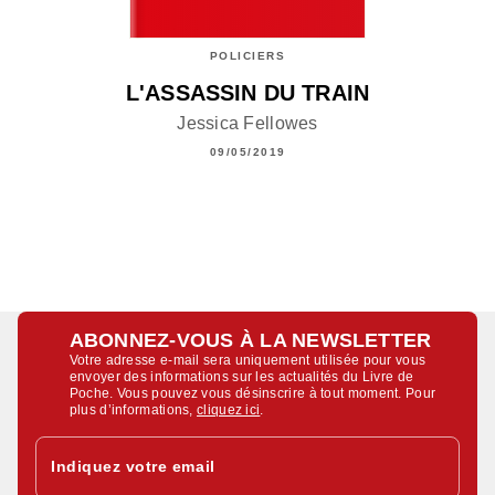
POLICIERS
L'ASSASSIN DU TRAIN
Jessica Fellowes
09/05/2019
ABONNEZ-VOUS À LA NEWSLETTER
Votre adresse e-mail sera uniquement utilisée pour vous
envoyer des informations sur les actualités du Livre de
Poche. Vous pouvez vous désinscrire à tout moment. Pour
plus d’informations,
cliquez ici
.
Indiquez votre email