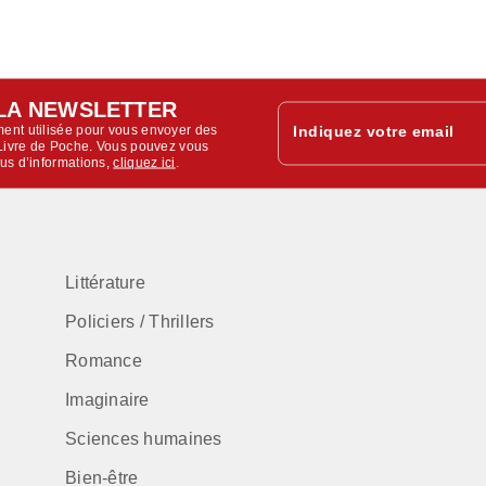
LA NEWSLETTER
ent utilisée pour vous envoyer des
Indiquez votre email
u Livre de Poche. Vous pouvez vous
lus d’informations,
cliquez ici
.
Littérature
Policiers / Thrillers
Romance
Imaginaire
Sciences humaines
Bien-être