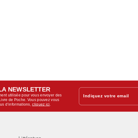
LA NEWSLETTER
ent utilisée pour vous envoyer des
Indiquez votre email
u Livre de Poche. Vous pouvez vous
lus d’informations,
cliquez ici
.