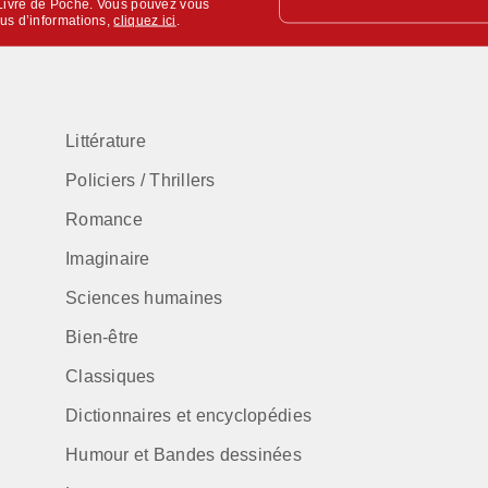
u Livre de Poche. Vous pouvez vous
lus d’informations,
cliquez ici
.
Littérature
Policiers / Thrillers
Romance
Imaginaire
Sciences humaines
Bien-être
Classiques
Dictionnaires et encyclopédies
Humour et Bandes dessinées