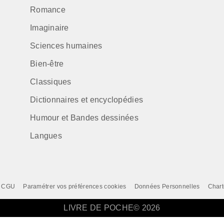
Romance
Imaginaire
Sciences humaines
Bien-être
Classiques
Dictionnaires et encyclopédies
Humour et Bandes dessinées
Langues
CGU
Paramétrer vos préférences cookies
Données Personnelles
Chart
LIVRE DE POCHE© 2026