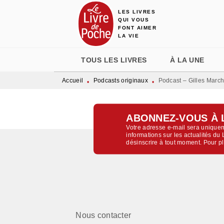
LES LIVRES
MENU
RECHERCHE
CONTENU
QUI VOUS
FONT AIMER
LA VIE
TOUS LES LIVRES
À LA UNE
Accueil
Podcasts originaux
Podcast – Gilles Marcha
•
•
ABONNEZ-VOUS À 
Votre adresse e-mail sera uniquem
informations sur les actualités d
désinscrire à tout moment. Pour p
Nous contacter