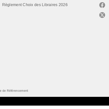
Règlement Choix des Libraires 2026
P
C
e de Référencement