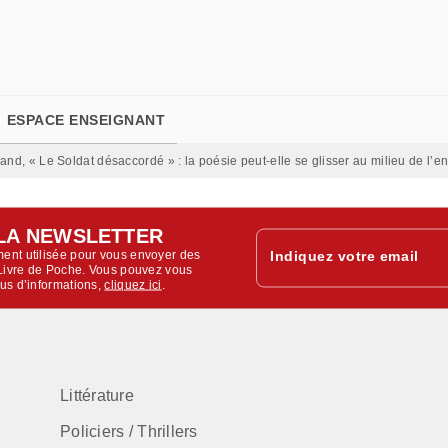
PIED DE PAGE
ESPACE ENSEIGNANT
nd, « Le Soldat désaccordé » : la poésie peut-elle se glisser au milieu de l’en
LA NEWSLETTER
ent utilisée pour vous envoyer des
Indiquez votre email
u Livre de Poche. Vous pouvez vous
lus d’informations,
cliquez ici
.
Littérature
Policiers / Thrillers