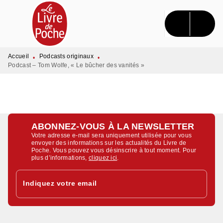
MENU
RECHERCHE
CONTENU
PIED DE PAGE
Accueil
Podcasts originaux
•
•
Podcast – Tom Wolfe, « Le bûcher des vanités »
ABONNEZ-VOUS À LA NEWSLETTER
Votre adresse e-mail sera uniquement utilisée pour vous
envoyer des informations sur les actualités du Livre de
Poche. Vous pouvez vous désinscrire à tout moment. Pour
plus d’informations,
cliquez ici
.
Indiquez votre email