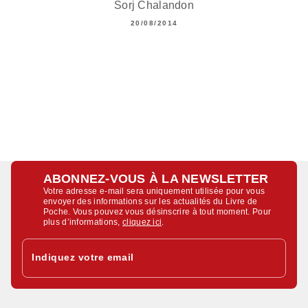
Sorj Chalandon
20/08/2014
ABONNEZ-VOUS À LA NEWSLETTER
Votre adresse e-mail sera uniquement utilisée pour vous
envoyer des informations sur les actualités du Livre de
Poche. Vous pouvez vous désinscrire à tout moment. Pour
plus d’informations,
cliquez ici
.
Indiquez votre email